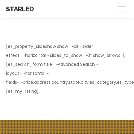
STARLED
[es_property_slideshow show= »all » slider
effect= »horizontal » slides_to_show= »3″ show_arrows=1]
[es_search_form title= »Advanced Search »
layout= »horizontal »
fields= »price,address,country,state,city,es_category,es_t
[es_my_listing]