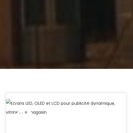
29
Ecrans LED, OLED et LCD pour publicité dynamique, vitrines de magasin
FÉV 2020